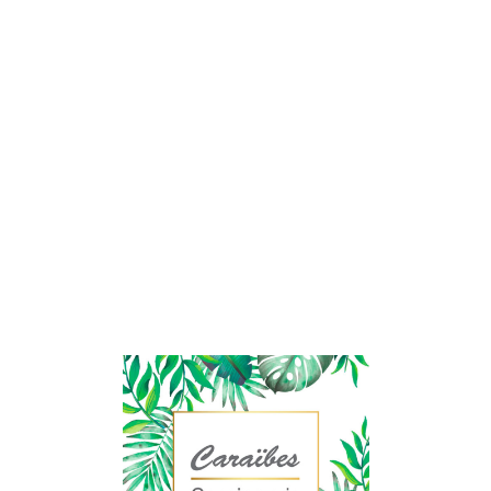
Lo
adi
n