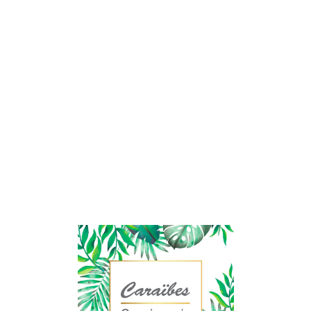
Lo
adi
n