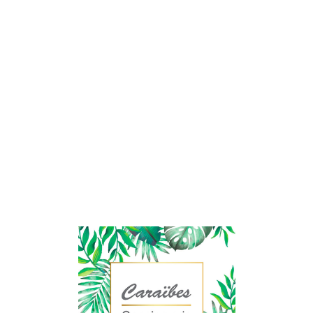
Lo
adi
n