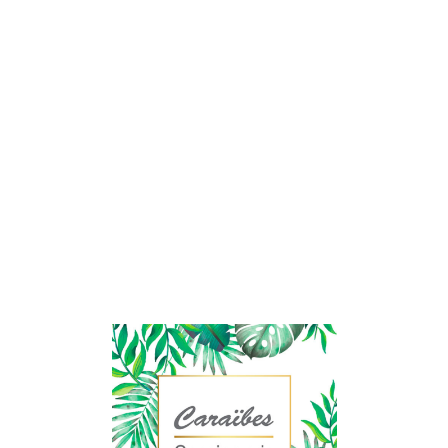
Lo
adi
n