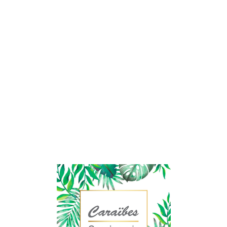
Lo
adi
n